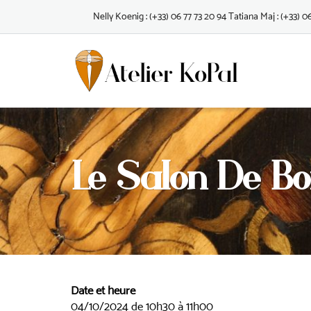
Skip
Nelly Koenig : (+33) 06 77 73 20 94 Tatiana Maj : (+33) 0
to
content
Le Salon De Boi
Date et heure
04/10/2024 de 10h30 à 11h00