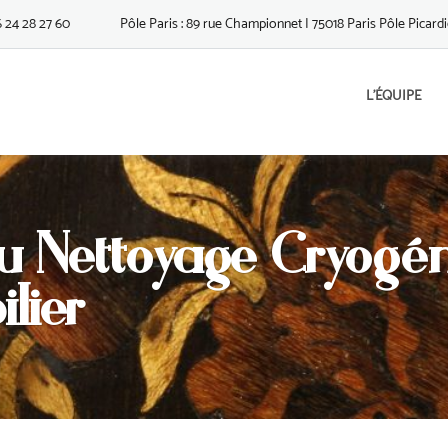
6 24 28 27 60
Pôle Paris : 89 rue Championnet | 75018 Paris Pôle Picardie
L’ÉQUIPE
Du Nettoyage Cryogé
lier