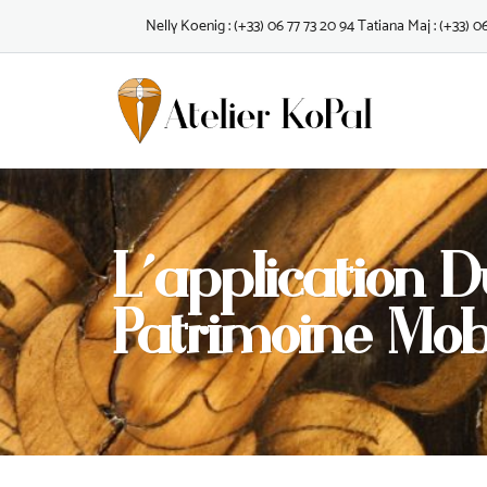
Skip
Nelly Koenig : (+33) 06 77 73 20 94 Tatiana Maj : (+33) 0
to
content
L’application 
Patrimoine Mobi