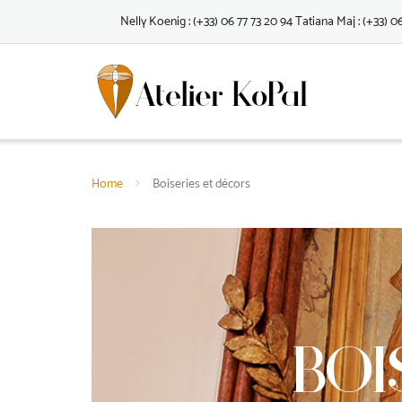
Skip
Nelly Koenig : (+33) 06 77 73 20 94 Tatiana Maj : (+33) 0
to
content
Home
Boiseries et décors
BOI